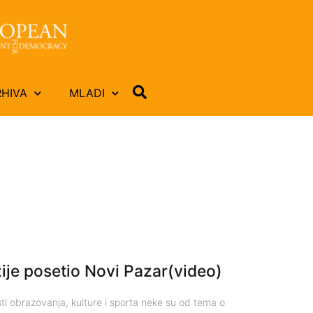
RHIVA
MLADI
je posetio Novi Pazar(video)
ti obrazovanja, kulture i sporta neke su od tema o