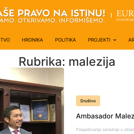
ŠTVO
HRONIKA
POLITIKA
PROJEKTI
A
Rubrika: malezija
Društvo
Ambasador Malezi
Pospešivanje saradnje u oblas