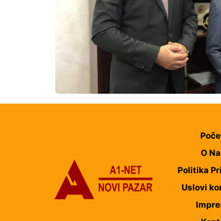
Poče
O N
Politika Pr
Uslovi ko
Impr