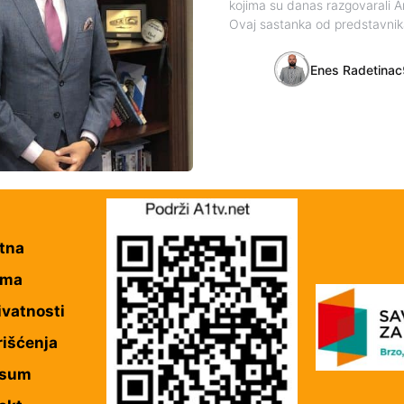
kojima su danas razgovarali 
Ovaj sastanka od predstavnik
Enes Radetinac
tna
ama
ivatnosti
rišćenja
esum