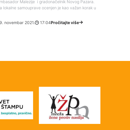
Ambasador Malezije i gradonačelnik Novog Pazara.
a lokalne samouprave ocenjen je kao važan korak u
9. novembar 2021.
17:04
Pročitajte više