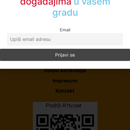
događajima
u vašem
gradu
Email
Početna
O Nama
Politika Privatnosti
Uslovi korišćenja
Impresum
Kontakt