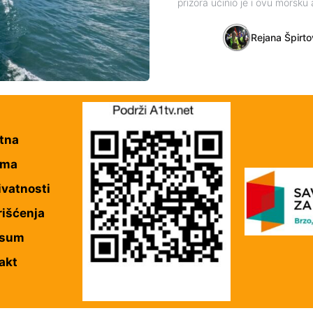
prizora učinio je i ovu morsk
Rejana Špirto
tna
ama
ivatnosti
rišćenja
esum
akt