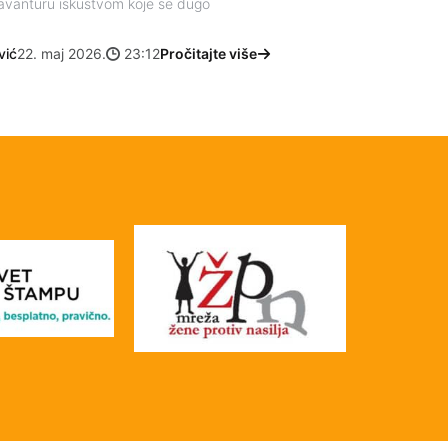
u avanturu iskustvom koje se dugo
vić
22. maj 2026.
23:12
Pročitajte više