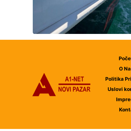
Poče
O N
Politika Pr
Uslovi ko
Impr
Kont