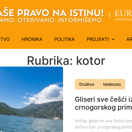
ŠTVO
HRONIKA
POLITIKA
PROJEKTI
A
Rubrika: kotor
Društvo
Istaknuto
Gliseri sve češći 
crnogorskog prim
Vožnja gliserom sve češće posta
dožive čari crnogorskog primor