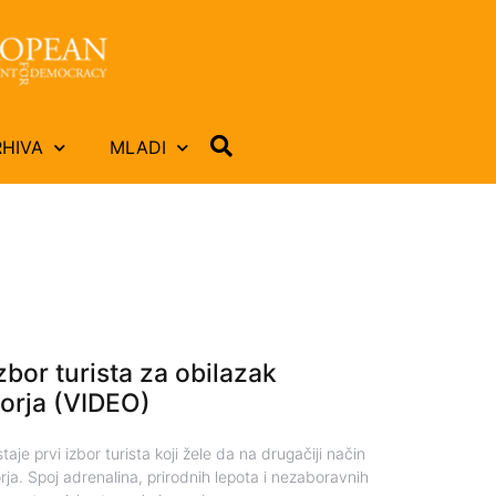
RHIVA
MLADI
izbor turista za obilazak
orja (VIDEO)
je prvi izbor turista koji žele da na drugačiji način
ja. Spoj adrenalina, prirodnih lepota i nezaboravnih