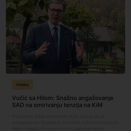
Politika
Vučić sa Hilom: Snažno angažovanje
SAD na smirivanju tenzija na KiM
Predsednik Srbije Aleksandar Vučić sastao se sa
ambasadorom Sjedinjenih Američkih Država Kristoferom
Hilom, kojeg je obavestio o toku poslednje runde