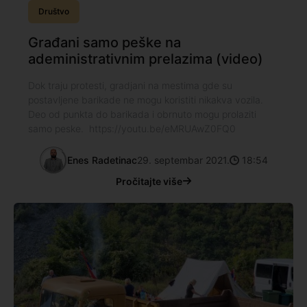
Društvo
Građani samo peške na
adeministrativnim prelazima (video)
Dok traju protesti, gradjani na mestima gde su
postavljene barikade ne mogu koristiti nikakva vozila.
Deo od punkta do barikada i obrnuto mogu prolaziti
samo peske. https://youtu.be/eMRUAwZ0FQ0
Enes Radetinac
29. septembar 2021.
18:54
Pročitajte više