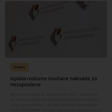
Društvo
Isplata redovne novčane naknade za
nezaposlene
Nacionalna služba za zapošljavanje (NSZ) saopštila je
da će danas preko Banke Poštanska štedionica isplatiti
redovnu i privremenu novčanu naknadu nezaposlenim
licima. Privremena novčana naknada za one koji žive na