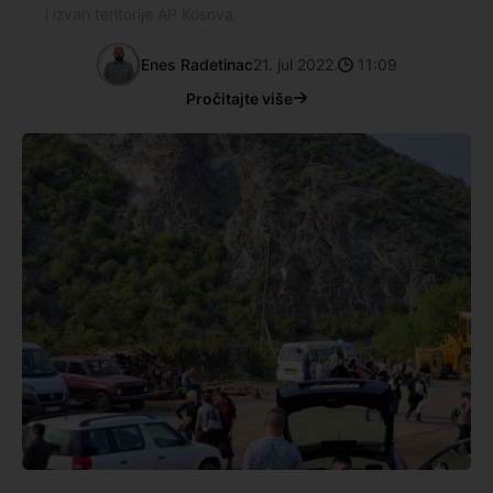
i izvan teritorije AP Kosova
Enes Radetinac
21. jul 2022.
11:09
Pročitajte više