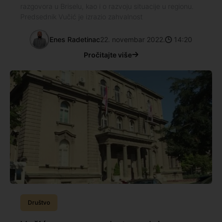
razgovora u Briselu, kao i o razvoju situacije u regionu.
Predsednik Vučić je izrazio zahvalnost
Enes Radetinac
22. novembar 2022.
14:20
Pročitajte više
Društvo