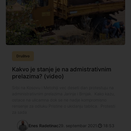
Društvo
Kakvo je stanje je na admistrativnim
prelazima? (video)
Srbi na Kosovu i Metohiji vec deseti dan protestuju na
administrativnim prelazima Jarinje i Brnjak. Kako kazu,
ostace na ulicamna dok se ne nadje kompromisno
rensenje za odluku Pristine o ukidanju tablica. Protesti
za sada
Enes Radetinac
29. septembar 2021.
18:53