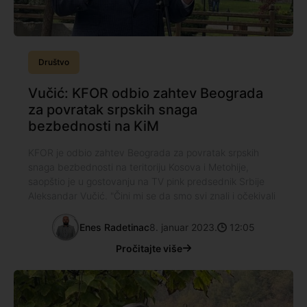
Društvo
Vučić: KFOR odbio zahtev Beograda
za povratak srpskih snaga
bezbednosti na KiM
KFOR je odbio zahtev Beograda za povratak srpskih
snaga bezbednosti na teritoriju Kosova i Metohije,
saopštio je u gostovanju na TV pink predsednik Srbije
Aleksandar Vučić. "Čini mi se da smo svi znali i očekivali
Enes Radetinac
8. januar 2023.
12:05
Pročitajte više