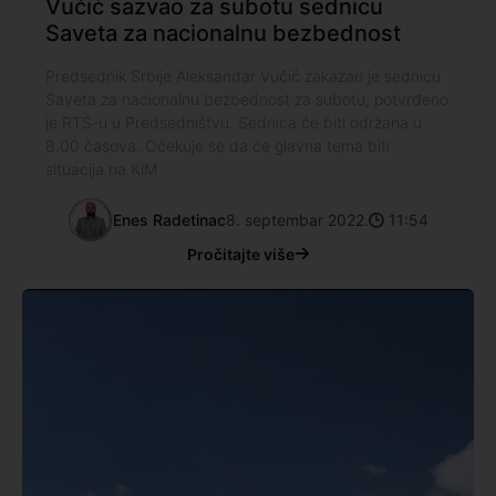
Vučić sazvao za subotu sednicu
Saveta za nacionalnu bezbednost
Predsednik Srbije Aleksandar Vučić zakazao je sednicu
Saveta za nacionalnu bezbednost za subotu, potvrđeno
je RTS-u u Predsedništvu. Sednica će biti održana u
8.00 časova. Očekuje se da će glavna tema biti
situacija na KiM
Enes Radetinac
8. septembar 2022.
11:54
Pročitajte više