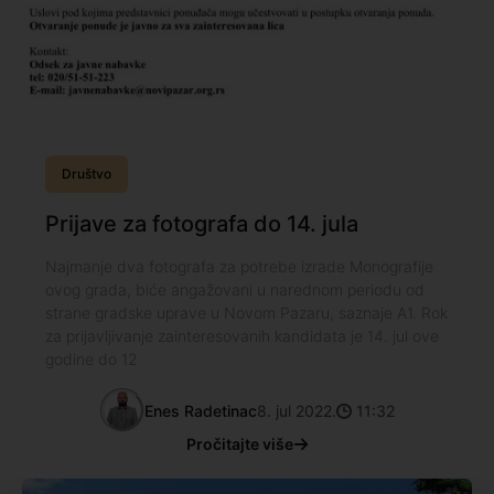
Društvo
Prijave za fotografa do 14. jula
Najmanje dva fotografa za potrebe izrade Monografije
ovog grada, biće angažovani u narednom periodu od
strane gradske uprave u Novom Pazaru, saznaje A1. Rok
za prijavljivanje zainteresovanih kandidata je 14. jul ove
godine do 12
Enes Radetinac
8. jul 2022.
11:32
Pročitajte više