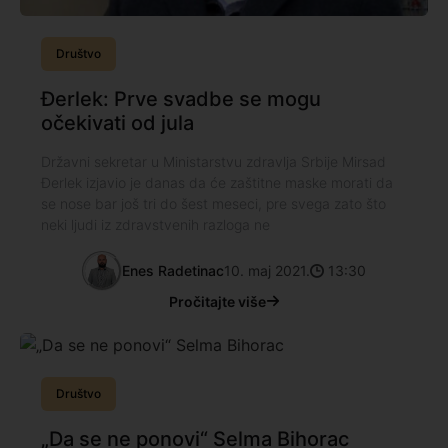
Društvo
Ðerlek: Prve svadbe se mogu
očekivati od jula
Državni sekretar u Ministarstvu zdravlja Srbije Mirsad
Ðerlek izjavio je danas da će zaštitne maske morati da
se nose bar još tri do šest meseci, pre svega zato što
neki ljudi iz zdravstvenih razloga ne
Enes Radetinac
10. maj 2021.
13:30
Pročitajte više
Društvo
„Da se ne ponovi“ Selma Bihorac