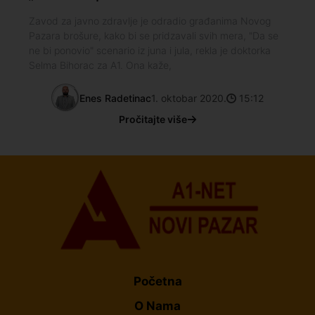
Zavod za javno zdravlje je odradio građanima Novog
Pazara brošure, kako bi se pridzavali svih mera, "Da se
ne bi ponovio" scenario iz juna i jula, rekla je doktorka
Selma Bihorac za A1. Ona kaže,
Enes Radetinac
1. oktobar 2020.
15:12
Pročitajte više
Početna
O Nama