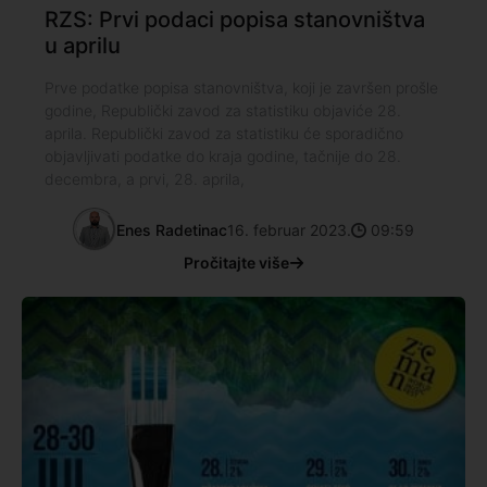
RZS: Prvi podaci popisa stanovništva
u aprilu
Prve podatke popisa stanovništva, koji je završen prošle
godine, Republički zavod za statistiku objaviće 28.
aprila. Republički zavod za statistiku će sporadično
objavljivati podatke do kraja godine, tačnije do 28.
decembra, a prvi, 28. aprila,
Enes Radetinac
16. februar 2023.
09:59
Pročitajte više