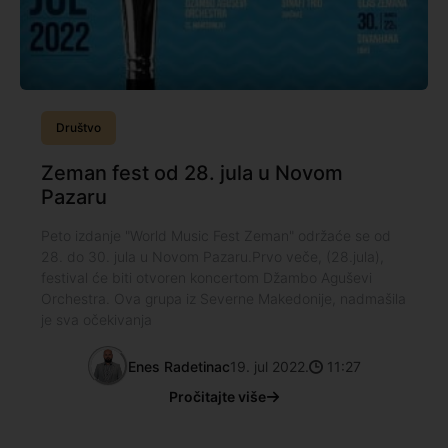
Društvo
Zeman fest od 28. jula u Novom
Pazaru
Peto izdanje "World Music Fest Zeman" održaće se od
28. do 30. jula u Novom Pazaru.Prvo veče, (28.jula),
festival će biti otvoren koncertom Džambo Aguševi
Orchestra. Ova grupa iz Severne Makedonije, nadmašila
je sva očekivanja
Enes Radetinac
19. jul 2022.
11:27
Pročitajte više