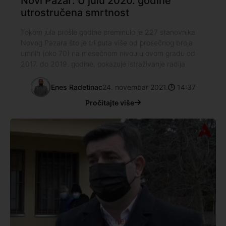
Novi Pazar: U julu 2020. godine
utrostručena smrtnost
Tokom jula prošle godine preminulo je 227 stanovnika
Novog Pazara što je tri puta više od prosečnog broja
umrlih (oko 70) na mesečnom nivou u ovom gradu od
2017. do 2019. godine, pokazuje istraživanje radija
Enes Radetinac
24. novembar 2021.
14:37
Pročitajte više