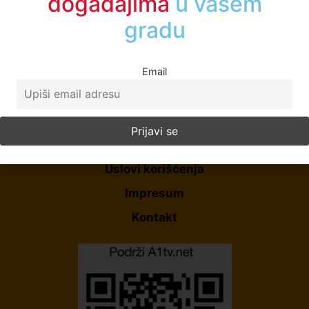
događajima
u vašem
gradu
Email
Početna
O Nama
Politika Privatnosti
Uslovi korišćenja
Impresum
Kontakt