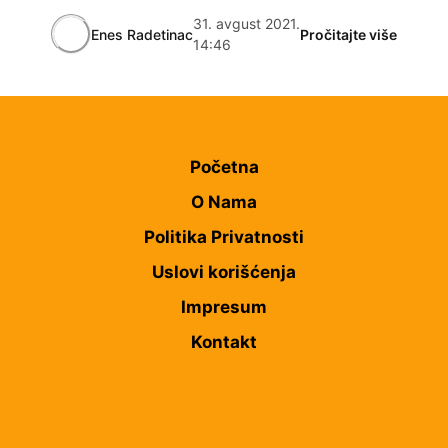
31. avgust 2021.
Enes Radetinac
Pročitajte više
14:46
Početna
O Nama
Politika Privatnosti
Uslovi korišćenja
Impresum
Kontakt