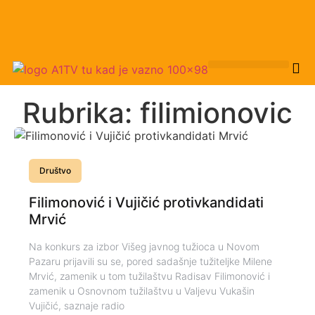
Rubrika: filimionovic
Društvo
Filimonović i Vujičić protivkandidati
Mrvić
Na konkurs za izbor Višeg javnog tužioca u Novom
Pazaru prijavili su se, pored sadašnje tužiteljke Milene
Mrvić, zamenik u tom tužilaštvu Radisav Filimonović i
zamenik u Osnovnom tužilaštvu u Valjevu Vukašin
Vujičić, saznaje radio