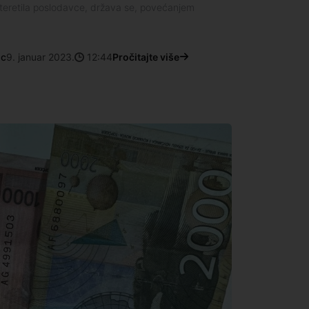
asteretila poslodavce, država se, povećanjem
ac
9. januar 2023.
12:44
Pročitajte više