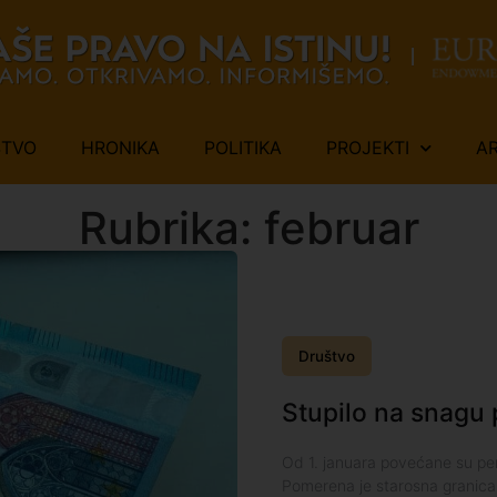
ŠTVO
HRONIKA
POLITIKA
PROJEKTI
A
Rubrika: februar
Društvo
Stupilo na snagu 
Od 1. januara povećane su pen
Pomerena je starosna granica z