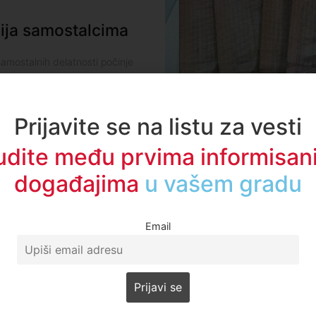
zija samostalcima
 samostalnih delatnosti počinje
lidsko osiguranje. Isplata
 putem tekućih računa kao i
Prijavite se na listu za vesti
50
Pročitajte više
udite među prvima informisani
događajima
u regionu
Email