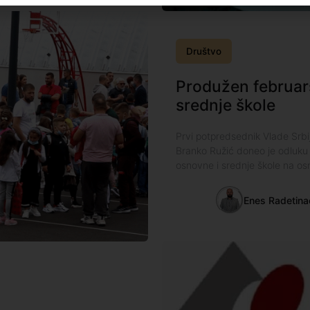
Društvo
Produžen februars
srednje škole
Prvi potpredsednik Vlade Srbij
Branko Ružić doneo je odluku
osnovne i srednje škole na os
Enes Radetina