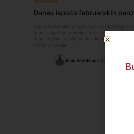
Danas isplata februarskih pen
Isplata februarskih penzija korisnicima iz kategorije
danas, objavio je Republički fond za penzijsko i inva
danas počinje i penzionerima koji primanja dobijaju
onima koji penzije
Enes Radetinac
2. mart 2022.
11:
B