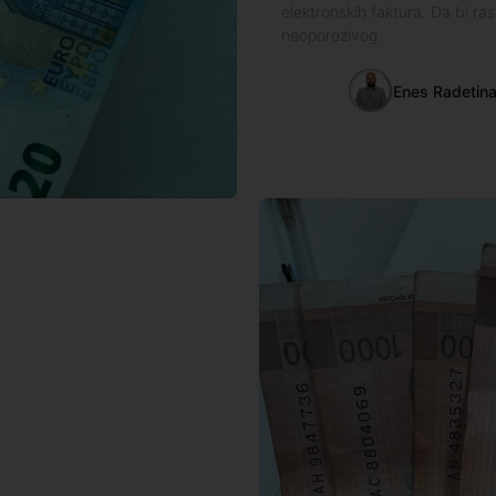
elektronskih faktura. Da bi r
neoporezivog
Enes Radetin