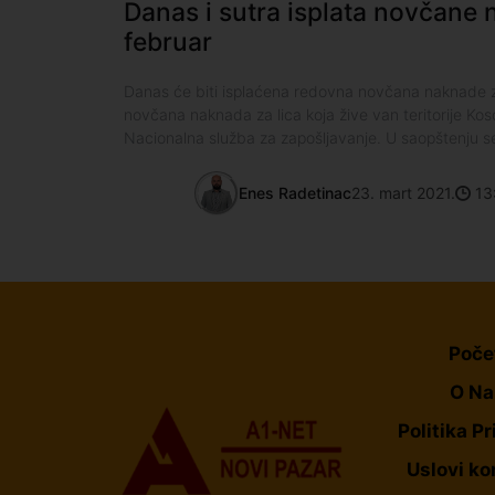
Danas i sutra isplata novčane
februar
Danas će biti isplaćena redovna novčana naknade z
novčana naknada za lica koja žive van teritorije Koso
Nacionalna služba za zapošljavanje. U saopštenju s
Enes Radetinac
23. mart 2021.
13
Poče
O N
Politika Pr
Uslovi ko