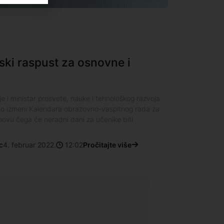
ki raspust za osnovne i
e i ministar prosvete, nauke i tehnološkog razvoja
 o izmeni Kalendara obrazovno-vaspitnog rada za
novu čega će neradni dani za učenike biti
c
4. februar 2022.
12:02
Pročitajte više