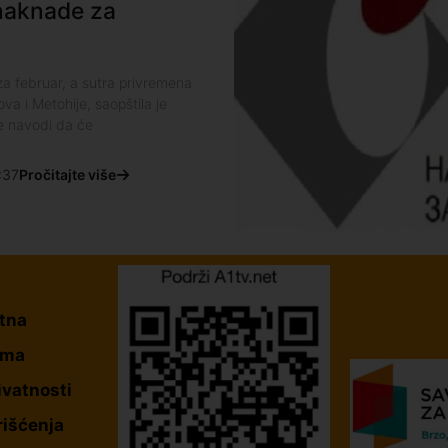
 naknade za
a februar, a sutra privremena
va i Metohije, saopštila je
e navodi da će
:37
Pročitajte više
tna
ama
ivatnosti
rišćenja