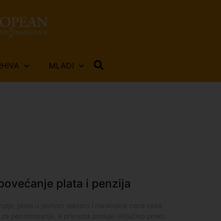
RHIVA
MLADI
povećanje plata i penzija
zije, plate u javnom sektoru i minimalna cena rada.
a penzionisanje, a privreda posluje isključivo preko