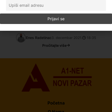
(video)
Cena peleta u Novom Pazaru duplo je veća u odnosu
na početak grejne sezone, a očekuje se da će do nove
godine dostići I do 350 evra po ton. Ekipa portal A1
kontaktirala je nekoliko
Enes Radetinac
3. decembar 2021.
18:35
Pročitajte više
Početna
O Nama