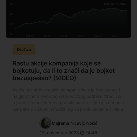
Društvo
Rastu akcije kompanija koje se
bojkotuju, da li to znači da je bojkot
bezuspešan? (VIDEO)
Akcije poznatih svetskih kompanija koje je deo javnosti
na globalnom nivou bojkotovao zbog podrške Izraelu su
u proteklih mesec dana porasle na berzi, što je zabrinulo
korisnike društvenih mreža koji su protiv ubijanja civila u
Mejrema Nicević Nokić
13. novembar 2023.
14:46