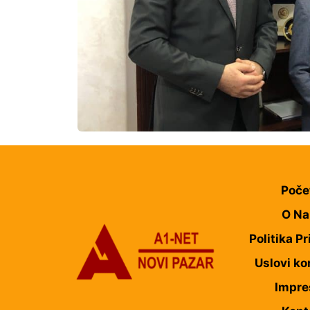
Poče
O N
Politika Pr
Uslovi ko
Impr