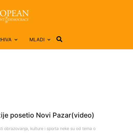
RHIVA
MLADI
je posetio Novi Pazar(video)
ti obrazovanja, kulture i sporta neke su od tema o