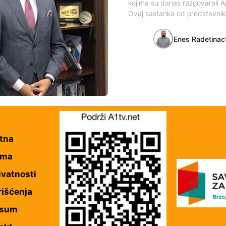
kojima su danas razgovarali 
Ovaj sastanka od predstavnik
Enes Radetinac
tna
ama
ivatnosti
rišćenja
esum