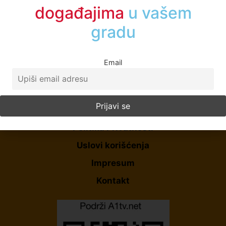
događajima
u vašem
gradu
Email
Početna
O Nama
Politika Privatnosti
Uslovi korišćenja
Impresum
Kontakt