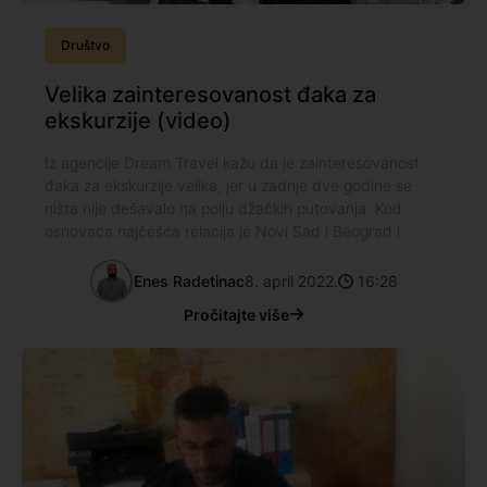
Društvo
Velika zainteresovanost đaka za
ekskurzije (video)
Iz agencije Dream Travel kažu da je zainteresovanost
đaka za ekskurzije velika, jer u zadnje dve godine se
ništa nije dešavalo na polju džačkih putovanja. Kod
osnovaca najčešća relacija je Novi Sad i Beograd i
Enes Radetinac
8. april 2022.
16:28
Pročitajte više