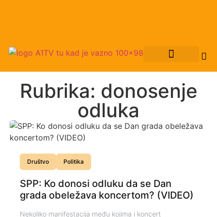
Rubrika: donosenje
odluka
Društvo
Politika
SPP: Ko donosi odluku da se Dan
grada obeležava koncertom? (VIDEO)
Nekoliko manifestacija među kojima i koncert