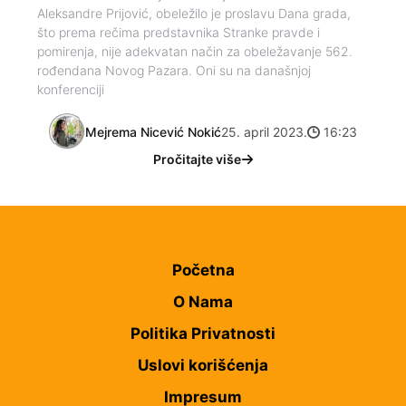
Aleksandre Prijović, obeležilo je proslavu Dana grada,
što prema rečima predstavnika Stranke pravde i
pomirenja, nije adekvatan način za obeležavanje 562.
rođendana Novog Pazara. Oni su na današnjoj
konferenciji
Mejrema Nicević Nokić
25. april 2023.
16:23
Pročitajte više
Početna
O Nama
Politika Privatnosti
Uslovi korišćenja
Impresum