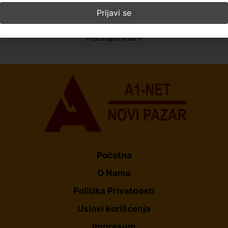
Rejana Špirtović
17. april 2026.
23:03
Pročitajte više
Početna
O Nama
Politika Privatnosti
Uslovi korišćenja
Impresum