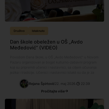
Društvo
Istaknuto
Dan škole obeležen u OŠ „Avdo
Međedović” (VIDEO)
Povodom Dana škole, u OŠ „Avdo Međedović” u Novom
Pazaru organizovan je bogat kulturno-zabavni program
koji su pripremili učenici i nastavnici, sa ciljem očuvanja
jezika i tradicije. Učenici i nastavnici istakli su da je za
Rejana Špirtović
22. maj 2026.
22:39
Pročitajte više