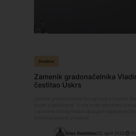
Društvo
Zamenik gradonačelnika Vladi
čestitao Uskrs
Zamenik gradonačelnika Novog Pazara Vladimir Mari
svojim sugrađanima, "U ime svojih saradnika i u sv
i vernicima Novog Pazara upućujem najiskrenije čes
hrišćanski praznik proslavite
Enes Radetinac
22. april 2022.
11