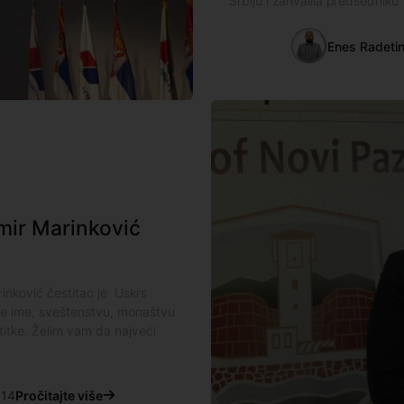
Srbiju i zahvalila predsedniku
Enes Radeti
mir Marinković
nković čestitao je Uskrs
oje ime, sveštenstvu, monaštvu
titke. Želim vam da najveći
:14
Pročitajte više