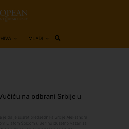
RHIVA
MLADI
 Vučiću na odbrani Srbije u
a je da je susret predsednika Srbije Aleksandra
om Olafom Šolcom u Berlinu izuzetno važan za