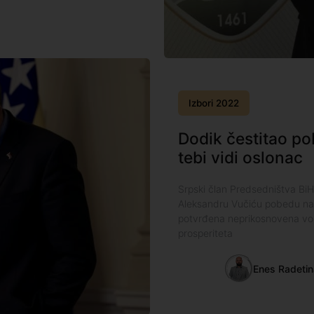
Izbori 2022
Dodik čestitao po
tebi vidi oslonac
Srpski član Predsedništva BiH
Aleksandru Vučiću pobedu na i
potvrđena neprikosnovena volj
prosperiteta
Enes Radeti