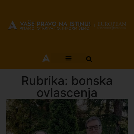
Rubrika: bonska
ovlascenja