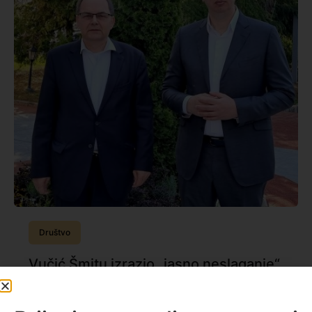
Društvo
Vučić Šmitu izrazio „jasno neslaganje“
zbog primene bonskih ovlašćenja u
BiH