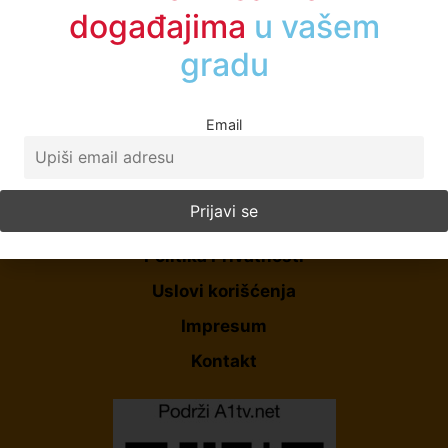
događajima
u vašem
gradu
Email
Početna
O Nama
Politika Privatnosti
Uslovi korišćenja
Impresum
Kontakt