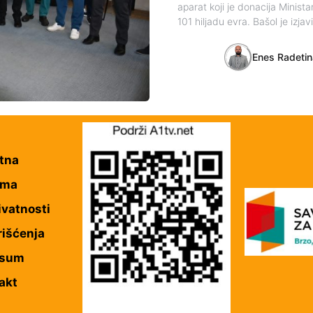
aparat koji je donacija Minista
101 hiljadu evra. Bašol je izja
Enes Radeti
tna
ama
ivatnosti
rišćenja
esum
akt