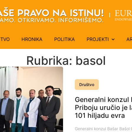
ŠTVO
HRONIKA
POLITIKA
PROJEKTI
A
Rubrika: basol
Društvo
Generalni konzul 
Priboju uručio je
101 hiljadu evra
Generalni konzul Bašar Bašol O