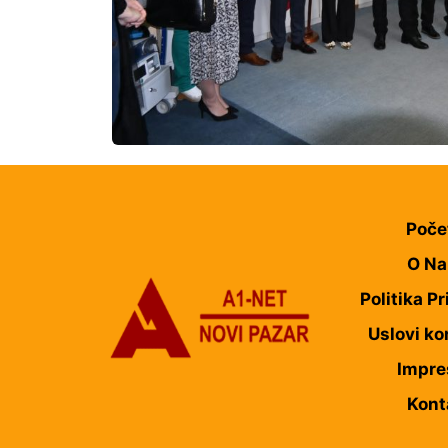
Poče
O N
Politika Pr
Uslovi ko
Impr
Kont