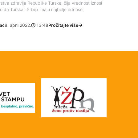
rstva zdravlja Republike Turske, čija vrednost iznosi
vio da Turska i Srbija imaju najbolje odnose
nac
8. april 2022.
13:48
Pročitajte više