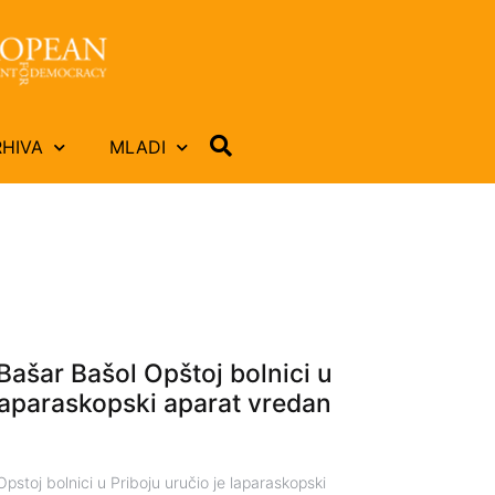
RHIVA
MLADI
Bašar Bašol Opštoj bolnici u
 laparaskopski aparat vredan
pstoj bolnici u Priboju uručio je laparaskopski