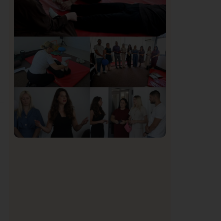
Organizacija žena SDA Sandžaka osudila
tekst Informera o Anisi Fetahović i Adeli
Melajac
Društvo
Istaknuto
156
U Novom Pazaru počeo prvi HISBAS
Neuro Kamp za decu sa razvojnim
izazovima