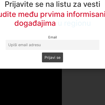
Prijavite se na listu za vesti
udite među prvima informisani
događajima
u regionu
Email