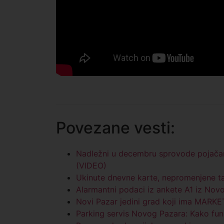
Povezane vesti:
Nadležni u decembru sprovode pojačan
(VIDEO)
Ukinute dnevne karte, nepromenjene tab
Alarmantni podaci iz ankete A1 iz Nov
Novi Pazar jedini grad koji ima MAR
Parking servis Novog Pazara: Kako fun