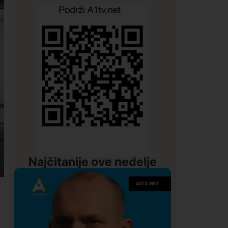
Najčitanije ove nedelje