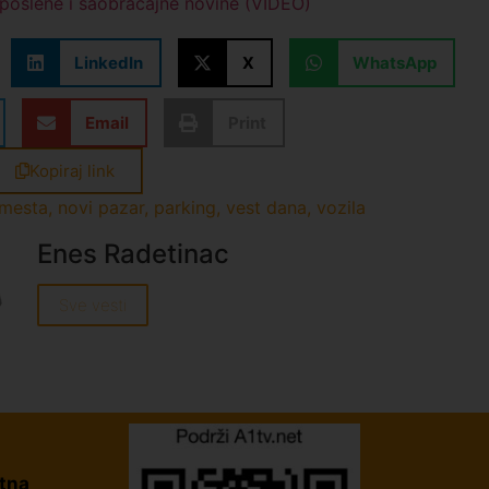
poslene i saobraćajne novine (VIDEO)
LinkedIn
X
WhatsApp
Email
Print
Kopiraj link
mesta
,
novi pazar
,
parking
,
vest dana
,
vozila
Enes Radetinac
Sve vesti
tna