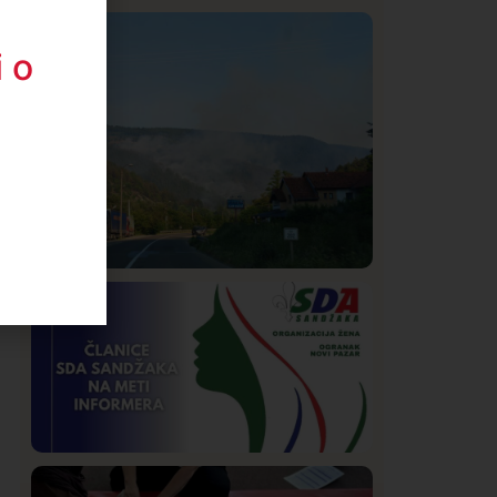
Istaknuto
Politika
325
 o
Rasim Ljajić podneo ostavku na mesto
predsednika SDPS
Društvo
Istaknuto
271
Požar od Magliča do Ušća, brda u
plamenu – vatrogasci na terenu
Istaknuto
Politika
172