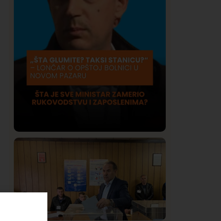
Društvo
Istaknuto
420
Lončar o Opštoj bolnici u Novom
Pazaru: „Šta glumite? Taksi stanicu?“