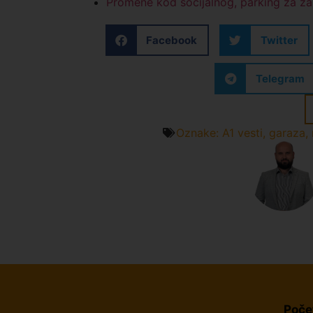
Promene kod socijalnog, parking za za
Facebook
Twitter
Telegram
Oznake:
A1 vesti
,
garaza
,
Poče