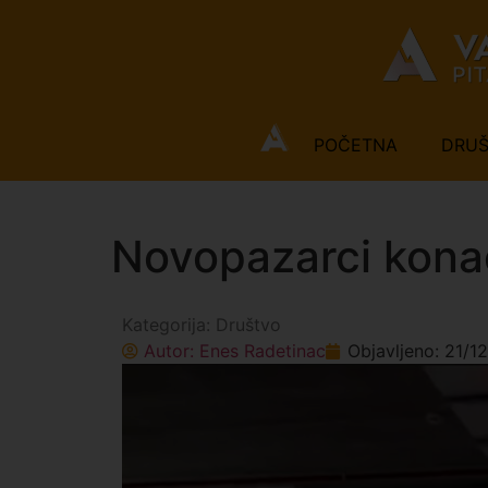
POČETNA
DRU
Novopazarci konač
Kategorija:
Društvo
Autor:
Enes Radetinac
Objavljeno:
21/1