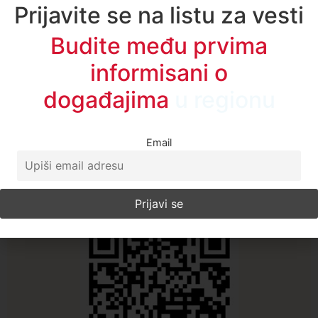
Prijavite se na listu za vesti
Enes Radetinac
Budite među prvima
Sve vesti
informisani o
događajima
u regionu
Email
A1TV - Društvene mreže