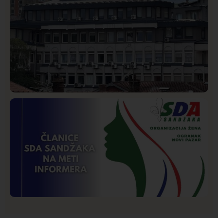
Hronika
Istaknuto
235
Podignut optužni predlog protiv E.A. zbog napada u
Novom Pazaru, produžen mu pritvor
Istaknuto
Politika
173