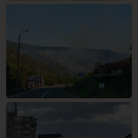
Istaknuto
Politika
326
Rasim Ljajić podneo ostavku na mesto predsednika
SDPS
Društvo
Istaknuto
272
Požar od Magliča do Ušća, brda u plamenu –
vatrogasci na terenu