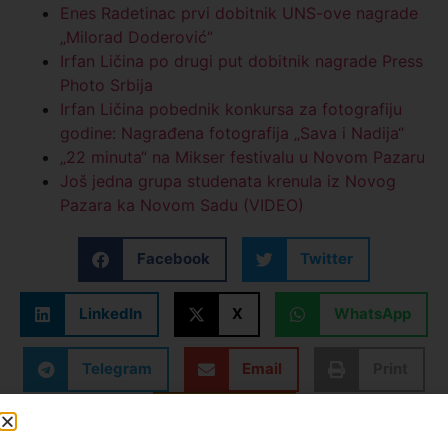
Enes Radetinac prvi dobitnik UNS-ove nagrade
„Milorad Doderović“
Irfan Ličina po drugi put dobitnik nagrade Press
Photo Srbija
Irfan Ličina pobednik konkursa za fotografiju
godine: Nagrađena fotografija „Sava i Nadija“
„22 minuta“ na Mikser festivalu u Novom Pazaru
Još jedna grupa studenata krenula iz Novog
Pazara ka Novom Sadu (VIDEO)
Facebook
Twitter
LinkedIn
X
WhatsApp
Telegram
Email
Print
Kopiraj link