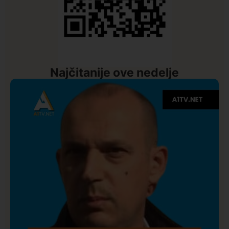
Najčitanije ove nedelje