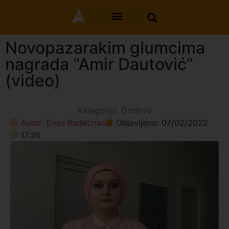
Novopazarakim glumcima
nagrada “Amir Dautović”
(video)
Kategorija:
Društvo
Autor:
Enes Radetinac
Objavljeno:
07/02/2022
17:26