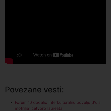
Povezane vesti:
Forum 10 dodelio Interkulturalnu povelju „Kula
motrilja“ četvoro laureata