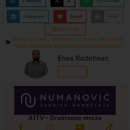
LinkedIn
X
WhatsApp
Telegram
Email
Print
Kopiraj link
Oznake:
A1 vesti
,
novi pazar
,
obustava
,
postovanje
,
radovi
,
saobracaj
,
signalizacija
,
vest dana
,
vozači
Enes Radetinac
Sve vesti
A1TV - Društvene mreže