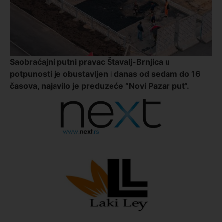
Saobraćajni putni pravac Štavalj-Brnjica u
potpunosti je obustavljen i danas od sedam do 16
časova, najavilo je preduzeće “Novi Pazar put“.