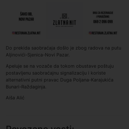
Do prekida saobraćaja došlo je zbog radova na putu
Aljinovići-Sjenica-Novi Pazar.
Apeluje se na vozače da tokom obustave poštuju
postavljenu saobraćajnu signalizaciju i koriste
alternativni putni pravac Duga Poljana-Karajukića
Bunari-Raždaginja.
Aiša Alić