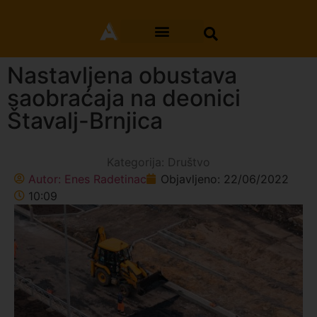
Nastavljena obustava
saobraćaja na deonici
Štavalj-Brnjica
Kategorija:
Društvo
Autor:
Enes Radetinac
Objavljeno:
22/06/2022
10:09