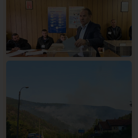
Lončar o Opštoj bolnici u Novom Pazaru: „Šta glumite?
Taksi stanicu?“
Istaknuto
Politika
326
Rasim Ljajić podneo ostavku na mesto predsednika
SDPS