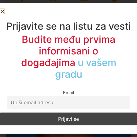
Prijavite se na listu za vesti
Budite među prvima
informisani o
događajima
u regionu
Email
Najčitanije ove nedelje