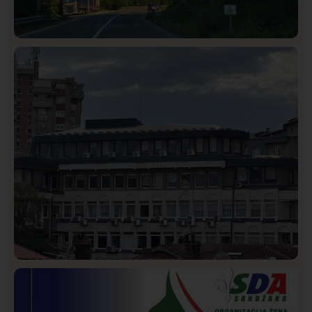
Društvo
Istaknuto
272
Požar od Magliča do Ušća, brda u plamenu –
vatrogasci na terenu
Hronika
Istaknuto
251
Podignut optužni predlog protiv E.A. zbog napada u
Novom Pazaru, produžen mu pritvor