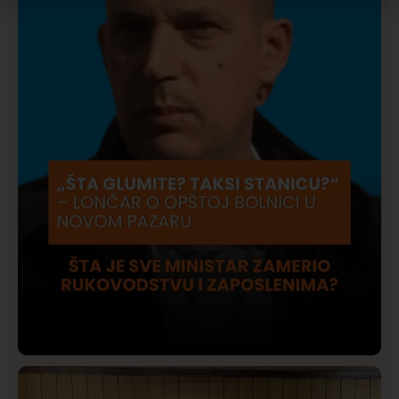
Društvo
Istaknuto
422