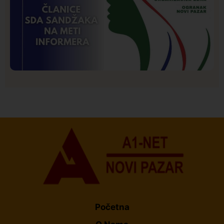
Istaknuto
Politika
173
Organizacija žena SDA Sandžaka osudila tekst
Informera o Anisi Fetahović i Adeli Melajac
Početna