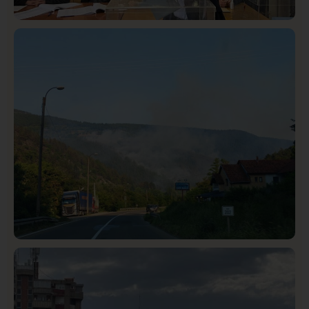
Istaknuto
Politika
326
Rasim Ljajić podneo ostavku na mesto predsednika
SDPS
Društvo
Istaknuto
272
Požar od Magliča do Ušća, brda u plamenu –
vatrogasci na terenu