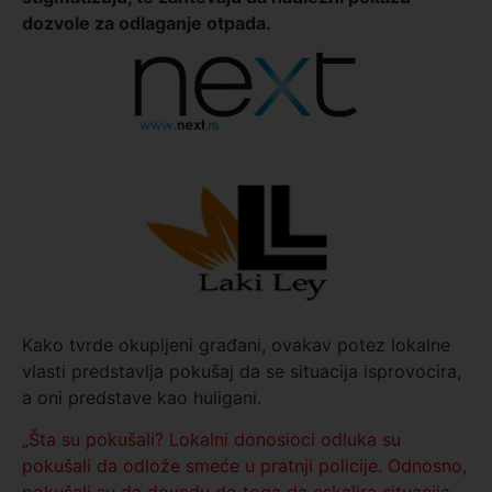
dozvole za odlaganje otpada.
Kako tvrde okupljeni građani, ovakav potez lokalne
vlasti predstavlja pokušaj da se situacija isprovocira,
a oni predstave kao huligani.
„Šta su pokušali? Lokalni donosioci odluka su
pokušali da odlože smeće u pratnji policije. Odnosno,