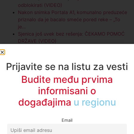
odblokirati (VIDEO)
Nakon snimka Portala A1, komunalno preduzeće
priznalo da je bacalo smeće pored reke – „To
je…
Sjenica još uvek bez rešenja: ČEKAMO POMOĆ
DRŽAVE (VIDEO)
Meštani obeležili godinu dana od zatvaranja
deponije Golo brdo (VIDEO)
Facebook
Twitter
LinkedIn
X
WhatsApp
Telegram
Email
Print
Kopiraj link
Oznake:
A1 vesti
,
gradjani
,
novi pazar
,
SRBIJA
,
vest