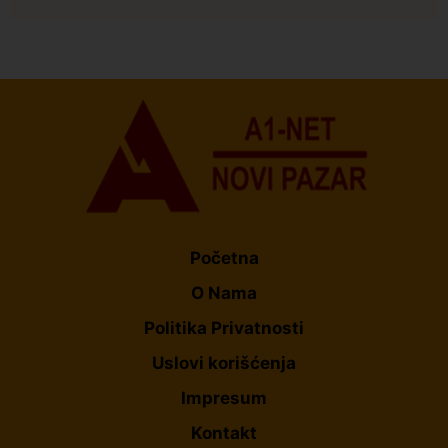
Istaknuto
Politika
173
Organizacija žena SDA Sandžaka osudila tekst
Informera o Anisi Fetahović i Adeli Melajac
Početna
O Nama
Politika Privatnosti
Uslovi korišćenja
Impresum
Kontakt