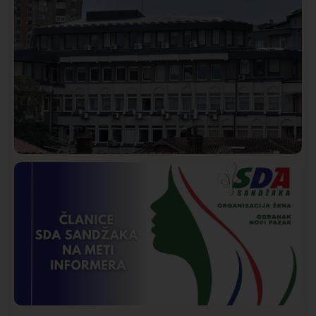
Hronika
Istaknuto
256
Podignut optužni predlog protiv E.A. zbog napada u
Novom Pazaru, produžen mu pritvor