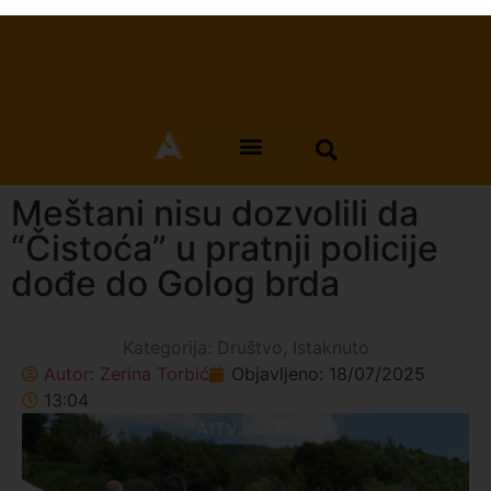
Meštani nisu dozvolili da
“Čistoća” u pratnji policije
dođe do Golog brda
Kategorija:
Društvo
,
Istaknuto
Autor:
Zerina Torbić
Objavljeno:
18/07/2025
13:04