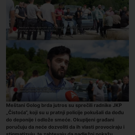
Meštani Golog brda jutros su sprečili radnike JKP
„Čistoća“, koji su u pratnji policije pokušali da dođu
do deponije i odlože smeće. Okupljeni građani
poručuju da neće dozvoliti da ih vlasti provociraju i
stigmatizuju, te zahtevaju da nadležni pokažu