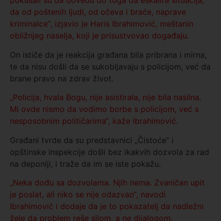
pokušali su da dovedu do toga da eskalira situacija,
da od poštenih ljudi, od očeva i braće, naprave
kriminalce“, izjavio je Haris Ibrahimović, meštanin
obližnjeg naselja, koji je prisustvovao događaju.
On ističe da je reakcija građana bila pribrana i mirna,
te da nisu došli da se sukobljavaju s policijom, već da
brane pravo na zdrav život.
„Policija, hvala Bogu, nije asistirala, nije bila nasilna.
Mi ovde nismo da vodimo borbe s policijom, već s
nesposobnim političarima“, kaže Ibrahimović.
Građani tvrde da su predstavnici „Čistoće“ i
opštinske inspekcije došli bez ikakvih dozvola za rad
na deponiji, i traže da im se iste pokažu.
„Neka dođu sa dozvolama. Njih nema. Zvaničan upit
je poslat, ali niko se nije odazvao“, navodi
Ibrahimović i dodaje da je to pokazatelj da nadležni
žele da problem reše silom, a ne dijalogom.