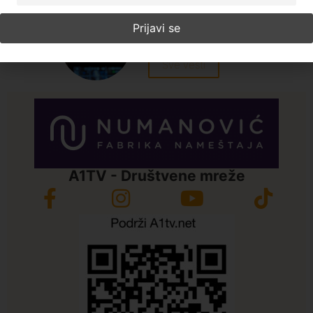
dana
Zerina Torbić
Sve vesti
A1TV - Društvene mreže