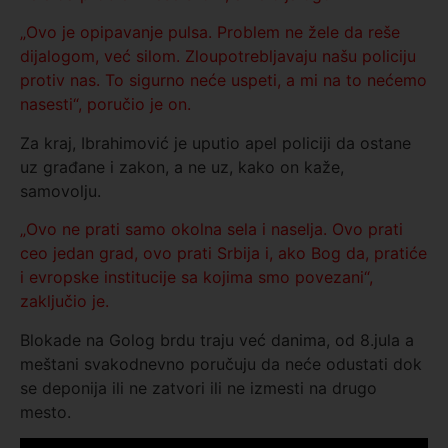
„Ovo je opipavanje pulsa. Problem ne žele da reše
dijalogom, već silom. Zloupotrebljavaju našu policiju
protiv nas. To sigurno neće uspeti, a mi na to nećemo
nasesti“, poručio je on.
Za kraj, Ibrahimović je uputio apel policiji da ostane
uz građane i zakon, a ne uz, kako on kaže,
samovolju.
„Ovo ne prati samo okolna sela i naselja. Ovo prati
ceo jedan grad, ovo prati Srbija i, ako Bog da, pratiće
i evropske institucije sa kojima smo povezani“,
zaključio je.
Blokade na Golog brdu traju već danima, od 8.jula a
meštani svakodnevno poručuju da neće odustati dok
se deponija ili ne zatvori ili ne izmesti na drugo
mesto.