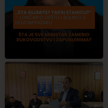
Društvo
Istaknuto
422
Lončar o Opštoj bolnici u Novom Pazaru: „Šta glumite?
Taksi stanicu?“