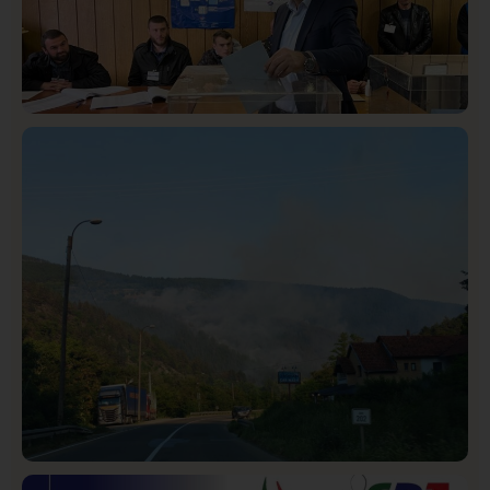
Istaknuto
Politika
325
Rasim Ljajić podneo ostavku na mesto predsednika
SDPS