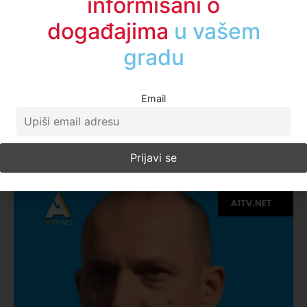
informisani o
događajima
u regionu
Email
Najčitanije ove nedelje