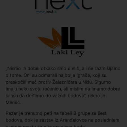
„Nismo ih dobili otkako smo u eliti, ali ne razmišljamo
o tome. Oni su odmarali najbolje igrače, koji su
preskočili meč protiv Železničara u Nišu. Sigurno
imaju neku svoju računicu, ali mislim da imamo dobru
šansu da dođemo do važnih bodova“, rekao je
Memić.
Pazar je trenutno peti na tabeli B grupe sa šest
bodova, dok je sastav iz Aranđelovca na poslednjem,
osmom mestu sa dva osvojena boda.