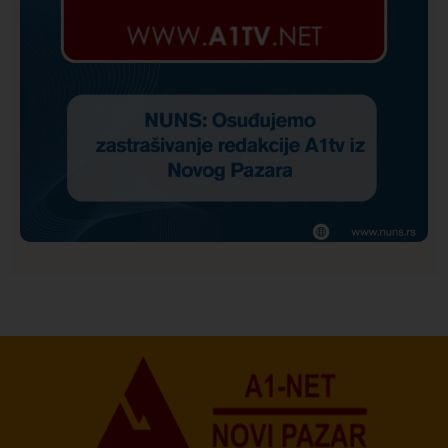
Društvo
Istaknuto
157
NUNS: Osuđujemo zastrašivanje redakcije A1tv iz
Novog Pazara