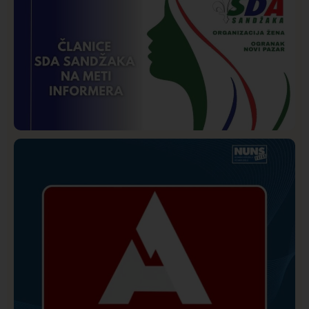
Društvo
Istaknuto
271
Požar od Magliča do Ušća, brda u plamenu –
vatrogasci na terenu
Istaknuto
Politika
172
Organizacija žena SDA Sandžaka osudila tekst
Informera o Anisi Fetahović i Adeli Melajac