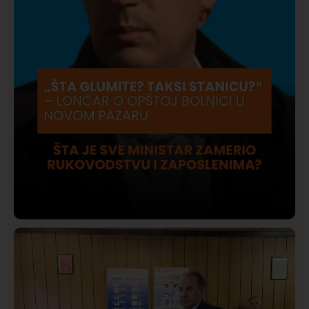
Društvo
Istaknuto
420
Lončar o Opštoj bolnici u Novom Pazaru: „Šta glumite?
Taksi stanicu?“