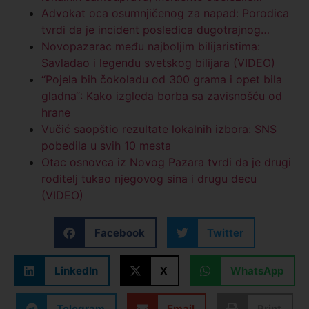
Advokat oca osumnjičenog za napad: Porodica
tvrdi da je incident posledica dugotrajnog…
Novopazarac među najboljim bilijaristima:
Savladao i legendu svetskog bilijara (VIDEO)
“Pojela bih čokoladu od 300 grama i opet bila
gladna“: Kako izgleda borba sa zavisnošću od
hrane
Vučić saopštio rezultate lokalnih izbora: SNS
pobedila u svih 10 mesta
Otac osnovca iz Novog Pazara tvrdi da je drugi
roditelj tukao njegovog sina i drugu decu
(VIDEO)
Facebook
Twitter
LinkedIn
X
WhatsApp
Telegram
Email
Print