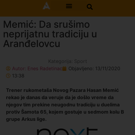
Memić: Da srušimo
neprijatnu tradiciju u
Aranđelovcu
Kategorija:
Sport
Autor:
Enes Radetinac
Objavljeno:
13/11/2020
13:38
Trener rukometaša Novog Pazara Hasan Memić
rekao je danas da veruje da je došlo vreme da
njegov tim prekine neugodnu tradiciju u duelima
protiv Šamota 65, kojem gostuje u sedmom kolu B
grupe Arkus lige.