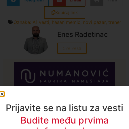
Kopiraj link
Oznake:
A1 vesti
,
hasan memic
,
novi pazar
,
trener
Enes Radetinac
Sve vesti
A1TV - Društvene mreže
Prijavite se na listu za vesti
Budite među prvima