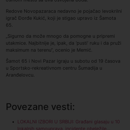
Redove Novopazaraca nedavno je pojačao levokrilni
igrač Đorđe Kukić, koji je stigao upravo iz Šamota
65.
„Sigurno da može mnogo da pomogne u pripremi
utakmice. Najbitnije je, ipak, da ‘pusti’ ruku i da pruži
maksimum na terenu“, ocenio je Memić.
Šamot 65 i Novi Pazar igraju u subotu od 19 časova
u Sportsko-rekreativnom centru Šumadija u
Aranđelovcu.
Povezane vesti:
LOKALNI IZBORI U SRBIJI: Građani glasaju u 10
lokalnih samouprava, incidente obeležile…