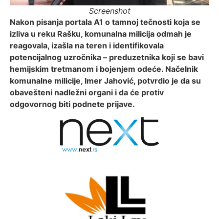
Screenshot
Nakon pisanja portala A1 o tamnoj tečnosti koja se
izliva u reku Rašku, komunalna milicija odmah je
reagovala, izašla na teren i identifikovala
potencijalnog uzročnika – preduzetnika koji se bavi
hemijskim tretmanom i bojenjem odeće. Načelnik
komunalne milicije, Imer Jahović, potvrdio je da su
obavešteni nadležni organi i da će protiv
odgovornog biti podnete prijave.