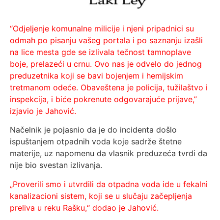
“Odjeljenje komunalne milicije i njeni pripadnici su
odmah po pisanju vašeg portala i po saznanju izašli
na lice mesta gde se izlivala tečnost tamnoplave
boje, prelazeći u crnu. Ovo nas je odvelo do jednog
preduzetnika koji se bavi bojenjem i hemijskim
tretmanom odeće. Obaveštena je policija, tužilaštvo i
inspekcija, i biće pokrenute odgovarajuće prijave,”
izjavio je Jahović.
Načelnik je pojasnio da je do incidenta došlo
ispuštanjem otpadnih voda koje sadrže štetne
materije, uz napomenu da vlasnik preduzeća tvrdi da
nije bio svestan izlivanja.
„Proverili smo i utvrdili da otpadna voda ide u fekalni
kanalizacioni sistem, koji se u slučaju začepljenja
preliva u reku Rašku,“ dodao je Jahović.