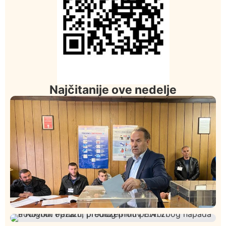
Najčitanije ove nedelje
Istaknuto
Politika
327