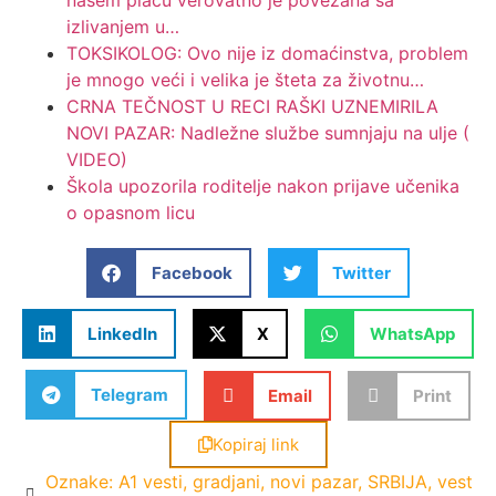
našem placu verovatno je povezana sa
izlivanjem u…
TOKSIKOLOG: Ovo nije iz domaćinstva, problem
je mnogo veći i velika je šteta za životnu…
CRNA TEČNOST U RECI RAŠKI UZNEMIRILA
NOVI PAZAR: Nadležne službe sumnjaju na ulje (
VIDEO)
Škola upozorila roditelje nakon prijave učenika
o opasnom licu
Facebook
Twitter
LinkedIn
X
WhatsApp
Telegram
Email
Print
Kopiraj link
Oznake:
A1 vesti
,
gradjani
,
novi pazar
,
SRBIJA
,
vest