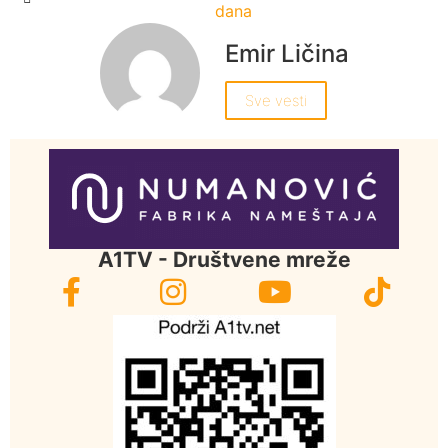
dana
Emir Ličina
Sve vesti
A1TV - Društvene mreže