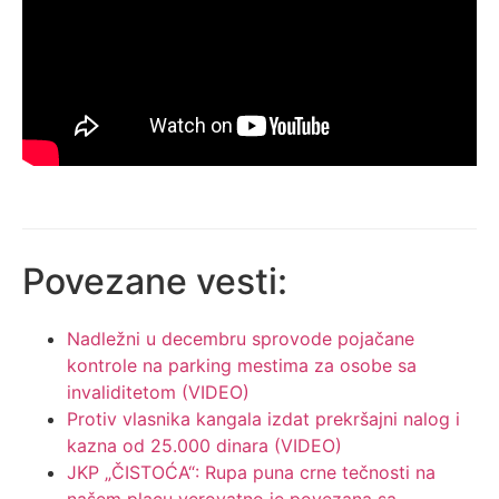
Povezane vesti:
Nadležni u decembru sprovode pojačane
kontrole na parking mestima za osobe sa
invaliditetom (VIDEO)
Protiv vlasnika kangala izdat prekršajni nalog i
kazna od 25.000 dinara (VIDEO)
JKP „ČISTOĆA“: Rupa puna crne tečnosti na