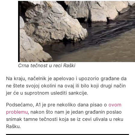
Crna tečnost u reci Raški
Na kraju, načelnik je apelovao i upozorio građane da
ne štete svojoj okolini na ovaj ili bilo koji drugi način
jer će u suprotnom uslediti sankcije.
Podsećamo, A1 je pre nekoliko dana pisao o
ovom
problemu
, nakon što nam je jedan građanin poslao
snimak tamne tečnosti koja se iz cevi ulivala u reku
Rašku.