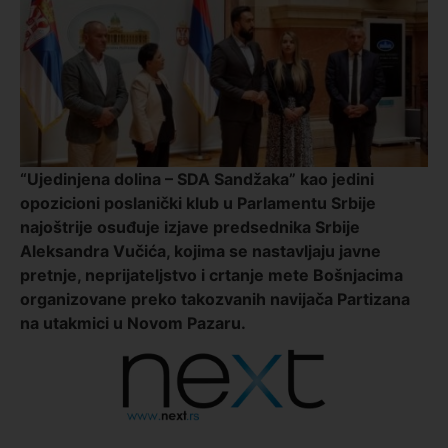
“Ujedinjena dolina – SDA Sandžaka” kao jedini
opozicioni poslanički klub u Parlamentu Srbije
najoštrije osuđuje izjave predsednika Srbije
Aleksandra Vučića, kojima se nastavljaju javne
pretnje, neprijateljstvo i crtanje mete Bošnjacima
organizovane preko takozvanih navijača Partizana
na utakmici u Novom Pazaru.