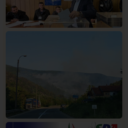
Istaknuto
Politika
321
Rasim Ljajić podneo ostavku na mesto predsednika
SDPS
Društvo
Istaknuto
265