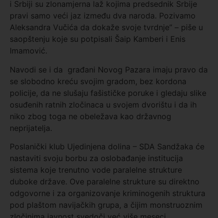
i Srbiji su zlonamjerna laž kojima predsednik Srbije
pravi samo veći jaz između dva naroda. Pozivamo
Aleksandra Vučića da dokaže svoje tvrdnje” – piše u
saopštenju koje su potpisali Šaip Kamberi i Enis
Imamović.
Navodi se i da građani Novog Pazara imaju pravo da
se slobodno kreću svojim gradom, bez kordona
policije, da ne slušaju fašističke poruke i gledaju slike
osuđenih ratnih zločinaca u svojem dvorištu i da ih
niko zbog toga ne obeležava kao državnog
neprijatelja.
Poslanički klub Ujedinjena dolina – SDA Sandžaka će
nastaviti svoju borbu za oslobađanje institucija
sistema koje trenutno vode paralelne strukture
duboke države. Ove paralelne strukture su direktno
odgovorne i za organizovanje kriminogenih struktura
pod plaštom navijačkih grupa, a čijim monstruoznim
zločinima javnost svedoči već više meseci.