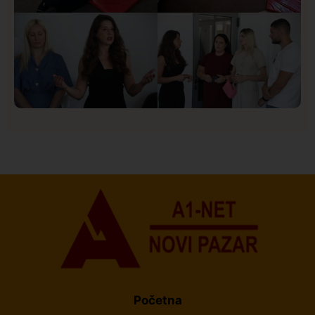
Društvo
Istaknuto
153
U Novom Pazaru počeo prvi HISBAS Neuro Kamp za
decu sa razvojnim izazovima
Početna