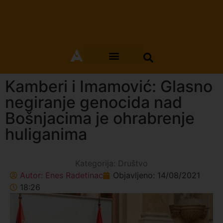
Kamberi i Imamović: Glasno
negiranje genocida nad
Bošnjacima je ohrabrenje
huliganima
Kategorija:
Društvo
Autor:
Enes Radetinac
Objavljeno:
14/08/2021
18:26