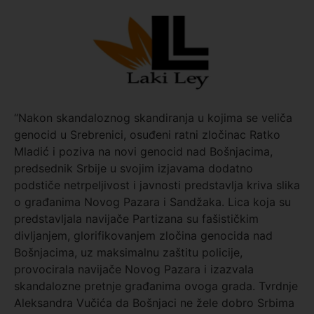
“Nakon skandaloznog skandiranja u kojima se veliča
genocid u Srebrenici, osuđeni ratni zločinac Ratko
Mladić i poziva na novi genocid nad Bošnjacima,
predsednik Srbije u svojim izjavama dodatno
podstiče netrpeljivost i javnosti predstavlja kriva slika
o građanima Novog Pazara i Sandžaka. Lica koja su
predstavljala navijače Partizana su fašističkim
divljanjem, glorifikovanjem zločina genocida nad
Bošnjacima, uz maksimalnu zaštitu policije,
provocirala navijače Novog Pazara i izazvala
skandalozne pretnje građanima ovoga grada. Tvrdnje
Aleksandra Vučića da Bošnjaci ne žele dobro Srbima