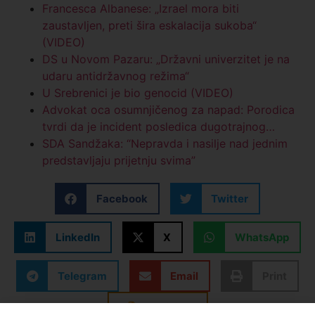
Francesca Albanese: „Izrael mora biti
zaustavljen, preti šira eskalacija sukoba“
(VIDEO)
DS u Novom Pazaru: „Državni univerzitet je na
udaru antidržavnog režima“
U Srebrenici je bio genocid (VIDEO)
Advokat oca osumnjičenog za napad: Porodica
tvrdi da je incident posledica dugotrajnog…
SDA Sandžaka: “Nepravda i nasilje nad jednim
predstavljaju prijetnju svima”
Facebook
Twitter
LinkedIn
X
WhatsApp
Telegram
Email
Print
Kopiraj link