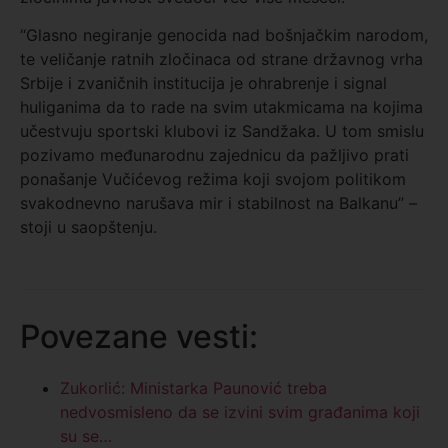
“Glasno negiranje genocida nad bošnjačkim narodom,
te veličanje ratnih zločinaca od strane državnog vrha
Srbije i zvaničnih institucija je ohrabrenje i signal
huliganima da to rade na svim utakmicama na kojima
učestvuju sportski klubovi iz Sandžaka. U tom smislu
pozivamo međunarodnu zajednicu da pažljivo prati
ponašanje Vučićevog režima koji svojom politikom
svakodnevno narušava mir i stabilnost na Balkanu” –
stoji u saopštenju.
Povezane vesti:
Zukorlić: Ministarka Paunović treba
nedvosmisleno da se izvini svim građanima koji
su se…