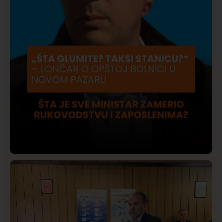
Društvo
Istaknuto
415
Lončar o Opštoj bolnici u Novom Pazaru: „Šta glumite?
Taksi stanicu?“