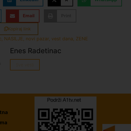
Email
Print
Kopiraj link
c
,
NASILJE
,
novi pazar
,
vest dana
,
ZENE
Enes Radetinac
Sve vesti
tna
ama