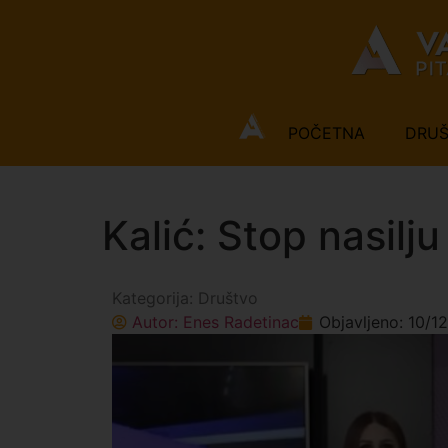
POČETNA
DRU
Kalić: Stop nasilj
Kategorija:
Društvo
Autor:
Enes Radetinac
Objavljeno:
10/1