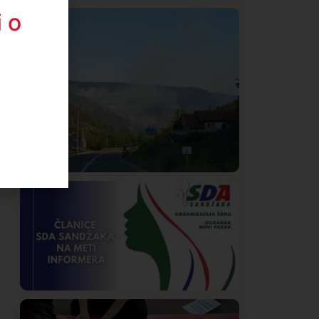
 o
Istaknuto
Politika
321
Rasim Ljajić podneo ostavku na mesto
predsednika SDPS
Društvo
Istaknuto
251
Požar od Magliča do Ušća, brda u
plamenu – vatrogasci na terenu
Istaknuto
Politika
170