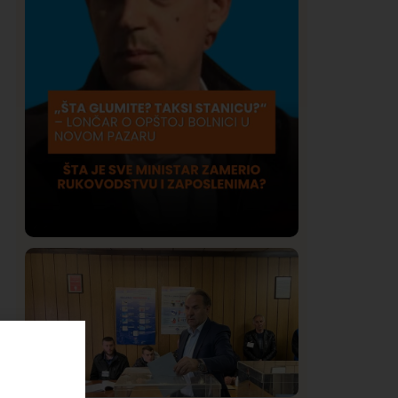
Društvo
Istaknuto
409
Lončar o Opštoj bolnici u Novom
Pazaru: „Šta glumite? Taksi stanicu?“