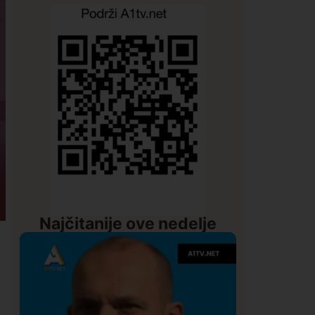
Najčitanije ove nedelje