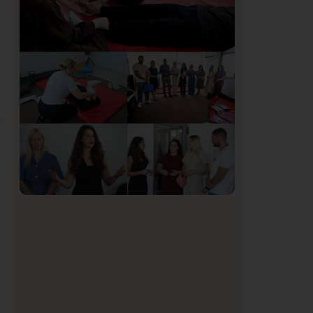
Organizacija žena SDA Sandžaka osudila
tekst Informera o Anisi Fetahović i Adeli
Melajac
Društvo
Istaknuto
151
U Novom Pazaru počeo prvi HISBAS
Neuro Kamp za decu sa razvojnim
izazovima