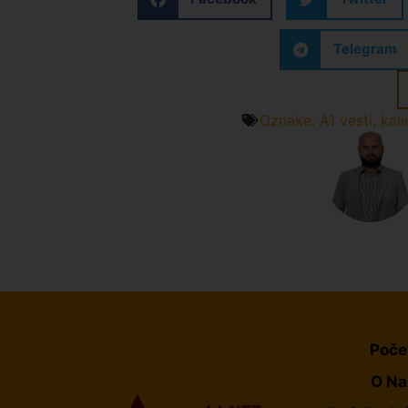
Telegram
Oznake:
A1 vesti
,
kali
Poče
O N