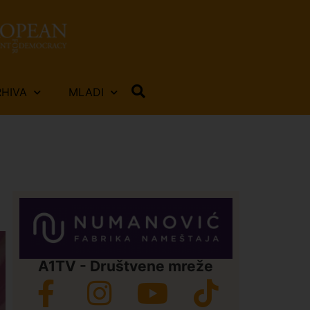
RHIVA
MLADI
A1TV - Društvene mreže