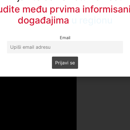
udite među prvima informisani
događajima
u regionu
Email