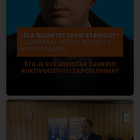
Društvo
Istaknuto
423
Lončar o Opštoj bolnici u Novom Pazaru: „Šta glumite?
Taksi stanicu?“