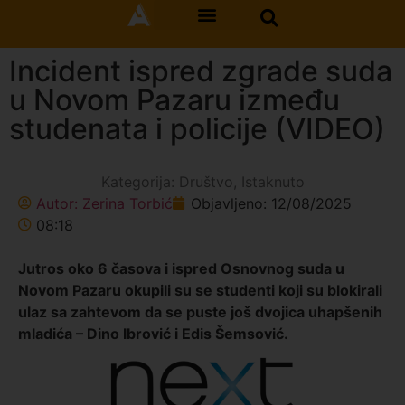
Incident ispred zgrade suda
u Novom Pazaru između
studenata i policije (VIDEO)
Kategorija:
Društvo
,
Istaknuto
Autor:
Zerina Torbić
Objavljeno:
12/08/2025
08:18
Jutros oko 6 časova i ispred Osnovnog suda u
Novom Pazaru okupili su se studenti koji su blokirali
ulaz sa zahtevom da se puste još dvojica uhapšenih
mladića – Dino Ibrović i Edis Šemsović.