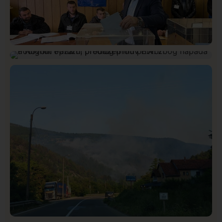
Istaknuto
Politika
326
Rasim Ljajić podneo ostavku na mesto predsednika
Hronika
Istaknuto
287
SDPS
Podignut optužni predlog protiv E.A. zbog napada u
Novom Pazaru, produžen mu pritvor