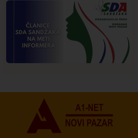
Društvo
Istaknuto
272
Požar od Magliča do Ušća, brda u plamenu –
vatrogasci na terenu
Istaknuto
Politika
173
Organizacija žena SDA Sandžaka osudila tekst
Informera o Anisi Fetahović i Adeli Melajac