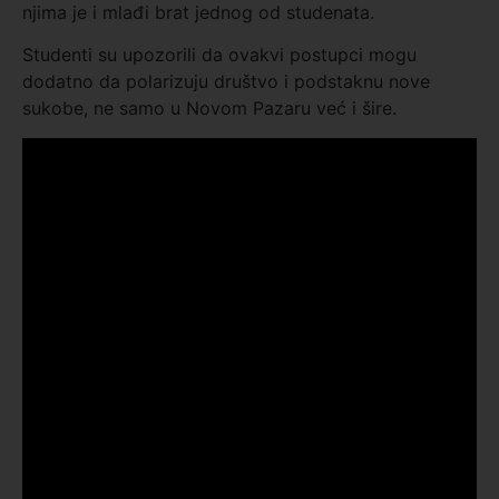
njima je i mlađi brat jednog od studenata.
Studenti su upozorili da ovakvi postupci mogu
dodatno da polarizuju društvo i podstaknu nove
sukobe, ne samo u Novom Pazaru već i šire.