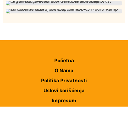
Taksi stanicu?“
Rasim Ljajić podneo ostavku na mesto predsednika
Društvo
Istaknuto
244
SDPS
Požar od Magliča do Ušća, brda u plamenu –
Istaknuto
Politika
169
vatrogasci na terenu
Organizacija žena SDA Sandžaka osudila tekst
Društvo
Istaknuto
151
Informera o Anisi Fetahović i Adeli Melajac
U Novom Pazaru počeo prvi HISBAS Neuro Kamp za
decu sa razvojnim izazovima
Početna
O Nama
Politika Privatnosti
Uslovi korišćenja
Impresum
Kontakt