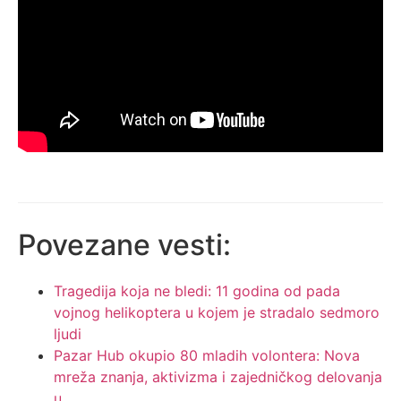
Povezane vesti:
Tragedija koja ne bledi: 11 godina od pada
vojnog helikoptera u kojem je stradalo sedmoro
ljudi
Pazar Hub okupio 80 mladih volontera: Nova
mreža znanja, aktivizma i zajedničkog delovanja
u…