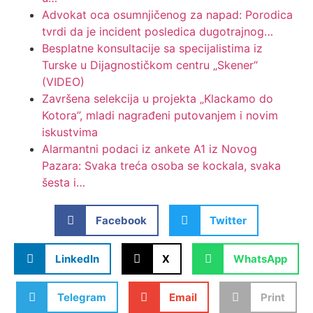
Advokat oca osumnjičenog za napad: Porodica
tvrdi da je incident posledica dugotrajnog…
Besplatne konsultacije sa specijalistima iz
Turske u Dijagnostičkom centru „Skener“
(VIDEO)
Završena selekcija u projekta „Klackamo do
Kotora”, mladi nagrađeni putovanjem i novim
iskustvima
Alarmantni podaci iz ankete A1 iz Novog
Pazara: Svaka treća osoba se kockala, svaka
šesta i…
Facebook
Twitter
LinkedIn
X
WhatsApp
Telegram
Email
Print