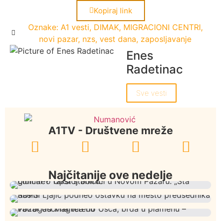
Kopiraj link
Oznake:
A1 vesti
,
DIMAK
,
MIGRACIONI CENTRI
,
novi pazar
,
nzs
,
vest dana
,
zaposljavanje
Enes
Radetinac
Sve vesti
A1TV - Društvene mreže
Najčitanije ove nedelje
Društvo
Istaknuto
409
Lončar o Opštoj bolnici u Novom Pazaru: „Šta glumite?
Istaknuto
Politika
321