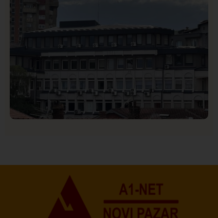
Hronika
Istaknuto
171
Podignut optužni predlog protiv E.A. zbog napada u
Novom Pazaru, produžen mu pritvor