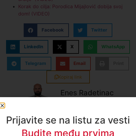
Korak do cilja: Porodica Mijajlović dobija svoj
dom! (VIDEO)
Facebook
Twitter
LinkedIn
X
WhatsApp
Telegram
Email
Print
Kopiraj link
Enes Radetinac
Sve vesti
Prijavite se na listu za vesti
Budite među prvima