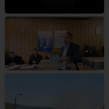
Društvo
Istaknuto
421
Lončar o Opštoj bolnici u Novom Pazaru: „Šta glumite?
Taksi stanicu?“
Istaknuto
Politika
326
Rasim Ljajić podneo ostavku na mesto predsednika
SDPS