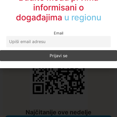
informisani o
događajima
u regionu
A1TV - Društvene mreže
Email
Najčitanije ove nedelje