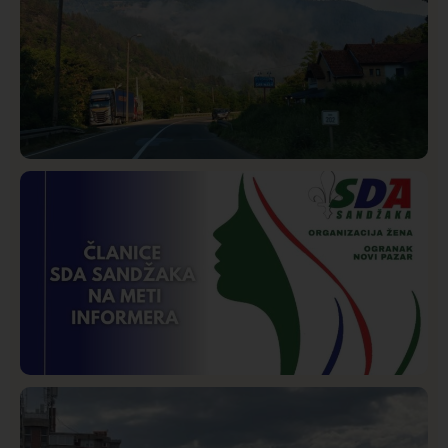
Društvo
Istaknuto
272
Požar od Magliča do Ušća, brda u plamenu –
vatrogasci na terenu
Istaknuto
Politika
172
Organizacija žena SDA Sandžaka osudila tekst
Informera o Anisi Fetahović i Adeli Melajac